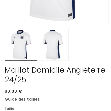
Ouvrir
O
le
le
média
m
1
2
dans
d
une
u
fenêtre
f
modale
m
Maillot Domicile Angleterre
24/25
Prix
90,00 €
habituel
Guide des tailles
Taille