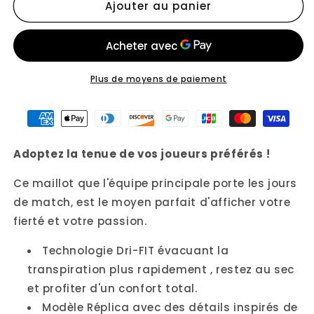
Ajouter au panier
de
de
Maillot
Maillot
Domicile
Domicile
Angleterre
Angleterre
24/25
24/25
Plus de moyens de paiement
Adoptez la tenue de vos joueurs préférés !
Ce maillot que l'équipe principale porte les jours
de match, est le moyen parfait d'afficher votre
fierté et votre passion.
Technologie Dri-FIT évacuant la
transpiration plus rapidement , restez au sec
et profiter d'un confort total.
Modèle Réplica avec des détails inspirés de